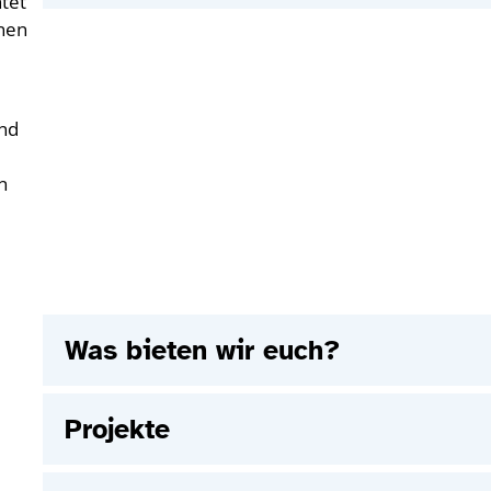
tet
onen
und
n
Was bieten wir euch?
Projekte