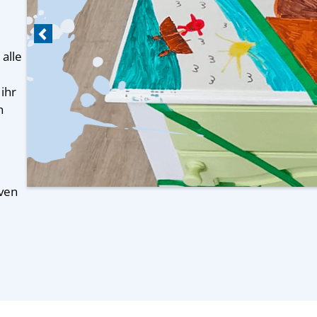
alle
ihr
h
iven