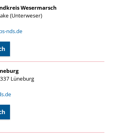
andkreis Wesermarsch
rake (Unterweser)
s-nds.de
ch
üneburg
1337 Lüneburg
ds.de
ch