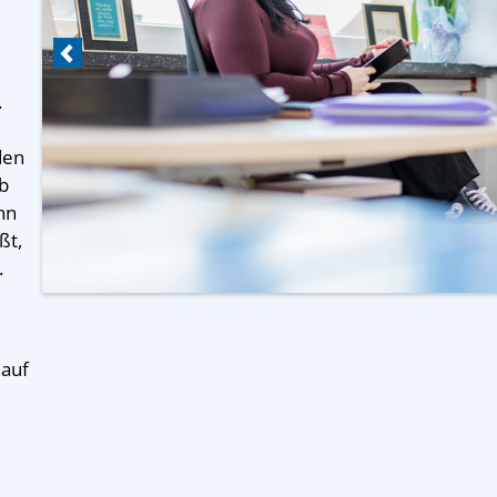
.
den
eb
nn
ßt,
.
 auf