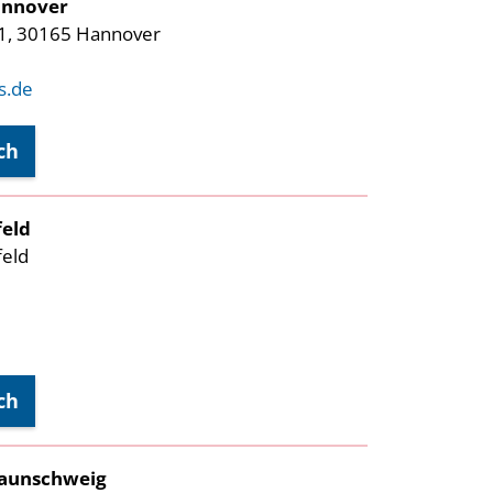
annover
1, 30165 Hannover
s.de
ch
feld
feld
ch
raunschweig