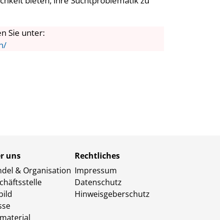
hkeit bieten, ihre Suchtproblematik zu
n Sie unter:
n/
r uns
Rechtliches
del & Organisation
Impressum
chäftsstelle
Datenschutz
bild
Hinweisgeberschutz
sse
omaterial