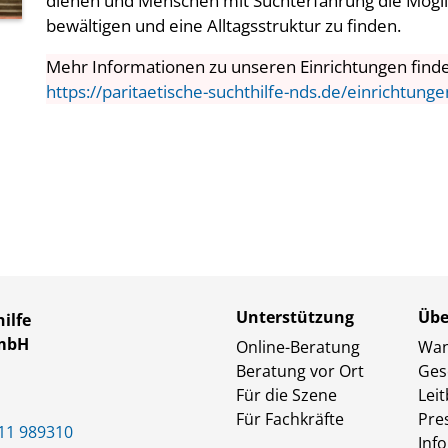
dienen und Menschen mit Suchterfahrung die Möglic
bewältigen und eine Alltagsstruktur zu finden.
Mehr Informationen zu unseren Einrichtungen finde
https://paritaetische-suchthilfe-nds.de/einrichtunge
Unterstützung
Übe
ilfe
GmbH
Online-Beratung
Wan
Beratung vor Ort
Ges
Für die Szene
Leit
Für Fachkräfte
Pre
11 989310
Inf