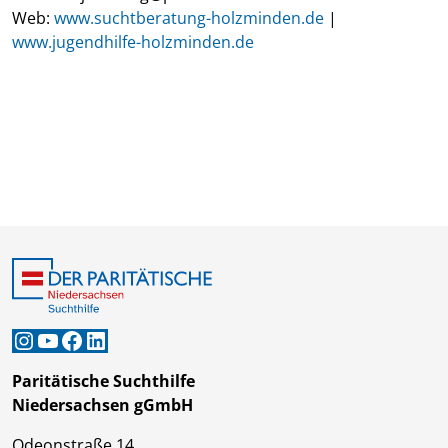
Web:
www.suchtberatung-holzminden.de
|
www.jugendhilfe-holzminden.de
Instagram
YouTube
Facebook
LinkedIn
Paritätische Suchthilfe
Niedersachsen gGmbH
Odeonstraße 14