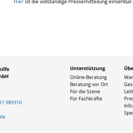
Hier
ist die vollständige Pressemitteilung einsehbar.
Unterstützung
Übe
ilfe
GmbH
Online-Beratung
Wan
Beratung vor Ort
Ges
Für die Szene
Leit
Für Fachkräfte
Pre
11 989310
Inf
Spe
.de