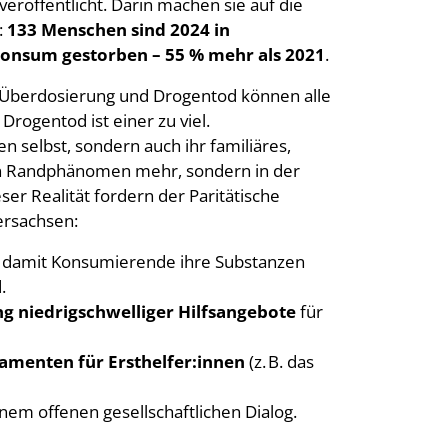
röffentlicht. Darin machen sie auf die
:
133 Menschen sind 2024 in
nsum gestorben – 55 % mehr als 2021
.
„Überdosierung und Drogentod können alle
Drogentod ist einer zu viel.
 selbst, sondern auch ihr familiäres,
kein Randphänomen mehr, sondern in der
er Realität fordern der Paritätische
ersachsen:
, damit Konsumierende ihre Substanzen
.
ng niedrigschwelliger Hilfsangebote
für
amenten für Ersthelfer:innen
(z. B. das
inem offenen gesellschaftlichen Dialog.