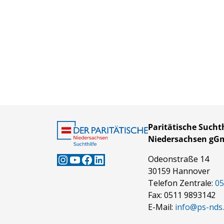
Paritätische Suchth
Niedersachsen g
Instagram
YouTube
Facebook
LinkedIn
Odeonstraße 14
30159 Hannover
Telefon Zentrale:
05
Fax: 0511 9893142
E-Mail:
info@ps-nds