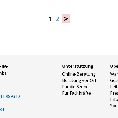
1
2
›
Unterstützung
Übe
ilfe
GmbH
Online-Beratung
Wan
Beratung vor Ort
Ges
Für die Szene
Leit
Für Fachkräfte
Pre
11 989310
Inf
Spe
.de