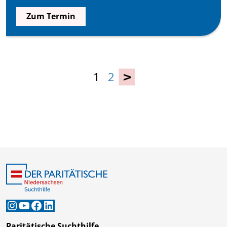
Zum Termin
1
2
›
Instagram
YouTube
Facebook
LinkedIn
Paritätische Suchthilfe